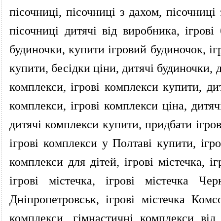
пісочниці, пісочниці з дахом, пісочниці
пісочниці дитячі від виробника, ігрові 
будиночки, купити ігровий будиночок, іг
купити, бесідки ціни, дитячі будиночки, 
комплекси, ігрові комплекси купити, дит
комплекси, ігрові комплекси ціна, дитяч
дитячі комплекси купити, придбати ігров
ігрові комплекси у Полтаві купити, ігро
комплекси для дітей, ігрові містечка, і
ігрові містечка, ігрові містечка Чер
Дніпропетровськ, ігрові містечка Комс
комплекси, гімнастичні комплекси від