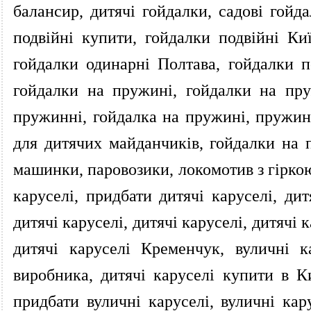
балансир, дитячі гойдалки, садові гойда
подвійні купити, гойдалки подвійні Ки
гойдалки одинарні Полтава, гойдалки п
гойдалки на пружині, гойдалки на пр
пружинні, гойдалка на пружині, пружин
для дитячих майданчиків, гойдалки на 
машинки, паровозики, локомотив з гіркою,
каруселі, придбати дитячі каруселі, дит
дитячі каруселі, дитячі каруселі, дитячі 
дитячі каруселі Кременчук, вуличні к
виробника, дитячі каруселі купити в Ки
придбати вуличні каруселі, вуличні кар