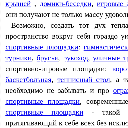
крышей
,
домики-беседки
,
игровые 
они получают не только массу удовол
Возможно, создать тот дух теп
пространство вокруг себя гораздо у
спортивные площадки
:
гимнастичес
турники
,
брусья
,
рукоход
,
уличные т
спортивно-игровые площадки:
воро
баскетбольная
,
теннисный стол
, а 
необходимо не забывать и про
огр
спортивные площадки
, современн
спортивные площадки
- такой дв
притягивающий к себе всех без исклю