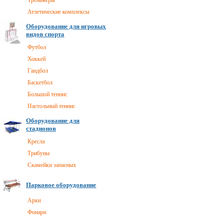
Тренажеры
Атлетические комплексы
Оборудование для игровых
видов спорта
Футбол
Хоккей
Гандбол
Баскетбол
Большой теннис
Настольный теннис
Оборудование для
стадионов
Кресла
Трибуны
Скамейки запасных
Парковое оборудование
Арки
Фонари