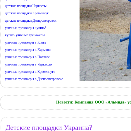
детские площадки Черкассы
детские площадки Кременчуг
детские площадки Днепропетровск
уличные тренажеры купить?
купить уличные тренажеры
уличные тренажеры в Киеве
уличные тренажеры в Харькове
уличные тренажеры в Полтаве
уличные тренажеры в Черкассах
уличные тренажеры в Кременчуге
уличные тренажеры в Днепропетровске
Новости: Компания ООО «Альмида» ус
Детские площадки Украина?