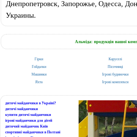
Днепропетровск, Запорожье, Одесса, Дон
Украины.
Альміда: продукція нашої компа
Гірки
Каруселі
Гойдалки
Пісочниці
Машинки
Ігрові будиночки
Яхта
Ігрові комплекси
дитячі майданчики в Україні?
дитячі майданчики
купити дитячі майданчики
ігрові майданчики для дітей
дитячий майданчик Київ
спортивні майданчики в Полтаві