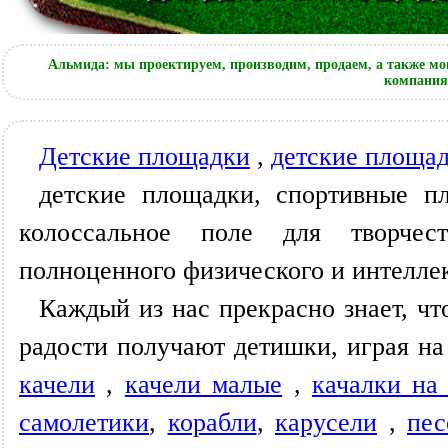
Альмида: мы проектируем, производим, продаем, а также мо
компания 
Детские площадки
,
детские площад
детские площадки, спортивные п
колоссальное поле для творчес
полноценного физического и интеллек
Каждый из нас прекрасно знает, чт
радости получают детишки, играя н
качели
,
качели малые
,
качалки на
самолетики
,
корабли
,
карусели
,
пе