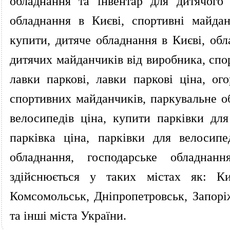
обладнання та інвентар для дитячого
обладнання в Києві, спортивні майда
купити, дитяче обладнання в Києві, об
дитячих майданчиків від виробника, спор
лавки паркові, лавки паркові ціна, о
спортивних майданчиків, паркувальне об
велосипедів ціна, купити парківки для
парківка ціна, парківки для велосипе
обладнання, господарське обладнан
здійснюється у таких містах як: Ки
Комсомольськ, Дніпропетровськ, Запорі
та інші міста України.