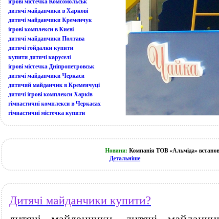
ігрові містечка Комсомольськ
дитячі майданчики в Харкові
дитячі майданчики Кременчук
ігрові комплекси в Києві
дитячі майданчики Полтава
дитячі гойдалки купити
купити дитячі каруселі
ігрові містечка Дніпропетровськ
дитячі майданчики Черкаси
дитячий майданчик в Кременчуці
дитячі ігрові комплекси Харків
гімнастичні комплекси в Черкасах
гімнастичні містечка купити
Новини:
Компанія ТОВ «Альміда» встанов
Детальніше
Дитячі майданчики купити?
дитячі майданчики, дитячі майданчи