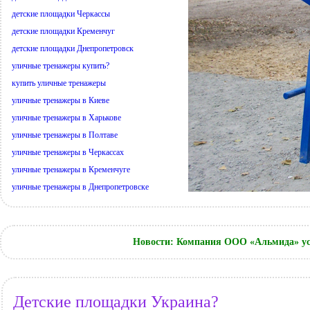
детские площадки Черкассы
детские площадки Кременчуг
детские площадки Днепропетровск
уличные тренажеры купить?
купить уличные тренажеры
уличные тренажеры в Киеве
уличные тренажеры в Харькове
уличные тренажеры в Полтаве
уличные тренажеры в Черкассах
уличные тренажеры в Кременчуге
уличные тренажеры в Днепропетровске
Новости: Компания ООО «Альмида» ус
Детские площадки Украина?