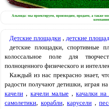
Альмида: мы проектируем, производим, продаем, а также мо
компания 
Детские площадки
,
детские площад
детские площадки, спортивные п
колоссальное поле для творчес
полноценного физического и интеллек
Каждый из нас прекрасно знает, чт
радости получают детишки, играя н
качели
,
качели малые
,
качалки на
самолетики
,
корабли
,
карусели
,
пе