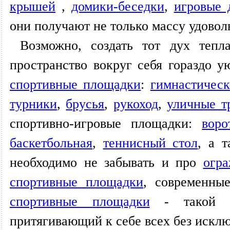
крышей
,
домики-беседки
,
игровые 
они получают не только массу удовол
Возможно, создать тот дух теп
пространство вокруг себя гораздо у
спортивные площадки
:
гимнастичес
турники
,
брусья
,
рукоход
,
уличные т
спортивно-игровые площадки:
воро
баскетбольная
,
теннисный стол
, а 
необходимо не забывать и про
огр
спортивные площадки
, современн
спортивные площадки
- такой дв
притягивающий к себе всех без исклю