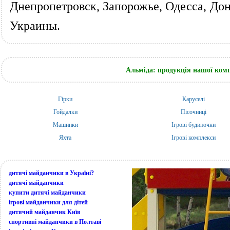
Днепропетровск, Запорожье, Одесса, Дон
Украины.
Альміда: продукція нашої компа
Гірки
Каруселі
Гойдалки
Пісочниці
Машинки
Ігрові будиночки
Яхта
Ігрові комплекси
дитячі майданчики в Україні?
дитячі майданчики
купити дитячі майданчики
ігрові майданчики для дітей
дитячий майданчик Київ
спортивні майданчики в Полтаві