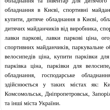
обладнання та інвентар для дитячого
обладнання в Києві, спортивні майда
купити, дитяче обладнання в Києві, об
дитячих майданчиків від виробника, спор
лавки паркові, лавки паркові ціна, о
спортивних майданчиків, паркувальне об
велосипедів ціна, купити парківки для
парківка ціна, парківки для велосипе
обладнання, господарське обладнан
здійснюється у таких містах як: Ки
Комсомольськ, Дніпропетровськ, Запорі
та інші міста України.