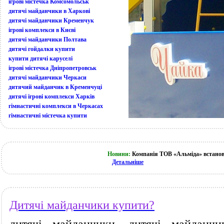
ігрові містечка Комсомольськ
дитячі майданчики в Харкові
дитячі майданчики Кременчук
ігрові комплекси в Києві
дитячі майданчики Полтава
дитячі гойдалки купити
купити дитячі каруселі
ігрові містечка Дніпропетровськ
дитячі майданчики Черкаси
дитячий майданчик в Кременчуці
дитячі ігрові комплекси Харків
гімнастичні комплекси в Черкасах
гімнастичні містечка купити
Новини:
Компанія ТОВ «Альміда» встанов
Детальніше
Дитячі майданчики купити?
дитячі майданчики, дитячі майданчи