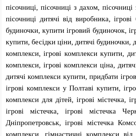
пісочниці, пісочниці з дахом, пісочниці
пісочниці дитячі від виробника, ігрові 
будиночки, купити ігровий будиночок, іг
купити, бесідки ціни, дитячі будиночки, 
комплекси, ігрові комплекси купити, дит
комплекси, ігрові комплекси ціна, дитяч
дитячі комплекси купити, придбати ігров
ігрові комплекси у Полтаві купити, ігро
комплекси для дітей, ігрові містечка, і
ігрові містечка, ігрові містечка Чер
Дніпропетровськ, ігрові містечка Комс
комплекси, гімнастичні комплекси від