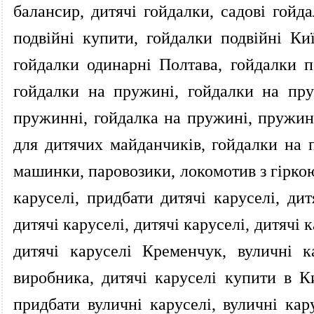
балансир, дитячі гойдалки, садові гойда
подвійні купити, гойдалки подвійні Ки
гойдалки одинарні Полтава, гойдалки п
гойдалки на пружині, гойдалки на пр
пружинні, гойдалка на пружині, пружин
для дитячих майданчиків, гойдалки на 
машинки, паровозики, локомотив з гіркою,
каруселі, придбати дитячі каруселі, дит
дитячі каруселі, дитячі каруселі, дитячі 
дитячі каруселі Кременчук, вуличні к
виробника, дитячі каруселі купити в Ки
придбати вуличні каруселі, вуличні кар