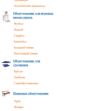
Тренажеры
Атлетические комплексы
Оборудование для игровых
видов спорта
Футбол
Хоккей
Гандбол
Баскетбол
Большой теннис
Настольный теннис
Оборудование для
стадионов
Кресла
Трибуны
Скамейки запасных
Парковое оборудование
Арки
Фонари