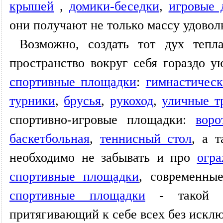
крышей
,
домики-беседки
,
игровые 
они получают не только массу удовол
Возможно, создать тот дух теп
пространство вокруг себя гораздо у
спортивные площадки
:
гимнастичес
турники
,
брусья
,
рукоход
,
уличные т
спортивно-игровые площадки:
воро
баскетбольная
,
теннисный стол
, а 
необходимо не забывать и про
огр
спортивные площадки
, современн
спортивные площадки
- такой дв
притягивающий к себе всех без исклю