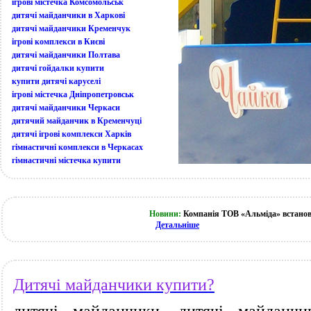
ігрові містечка Комсомольськ
дитячі майданчики в Харкові
дитячі майданчики Кременчук
ігрові комплекси в Києві
дитячі майданчики Полтава
дитячі гойдалки купити
купити дитячі каруселі
ігрові містечка Дніпропетровськ
дитячі майданчики Черкаси
дитячий майданчик в Кременчуці
дитячі ігрові комплекси Харків
гімнастичні комплекси в Черкасах
гімнастичні містечка купити
Новини:
Компанія ТОВ «Альміда» встанов
Детальніше
Дитячі майданчики купити?
дитячі майданчики, дитячі майданчи