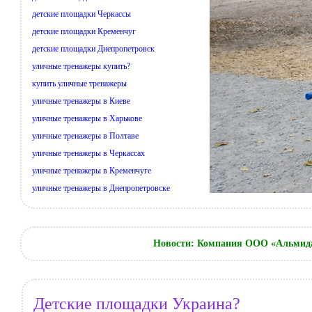
детские площадки Черкассы
детские площадки Кременчуг
детские площадки Днепропетровск
уличные тренажеры купить?
купить уличные тренажеры
уличные тренажеры в Киеве
уличные тренажеры в Харькове
уличные тренажеры в Полтаве
уличные тренажеры в Черкассах
уличные тренажеры в Кременчуге
уличные тренажеры в Днепропетровске
Новости: Компания ООО «Альмида
Детские площадки Украина?