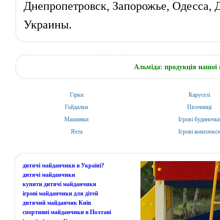
Днепропетровск, Запорожье, Одесса, 
Украины.
Альміда: продукція нашої 
Гірки
Каруселі
Гойдалки
Пісочниці
Машинки
Ігрові будиночк
Яхта
Ігрові комплекс
дитячі майданчики в Україні?
дитячі майданчики
купити дитячі майданчики
ігрові майданчики для дітей
дитячий майданчик Київ
спортивні майданчики в Полтаві