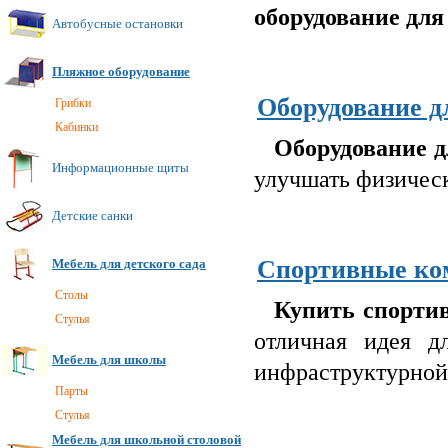
оборудование для
Автобусные остановки
Пляжное оборудование
Оборудование д
Грибки
Кабинки
Оборудование д
Информационные щиты
улучшать физическ
Детские санки
Спортивные ко
Мебель для детского сада
Cтолы
Купить спорти
Стулья
отличная идея дл
Мебель для школы
инфраструктурной
Парты
Стулья
Мебель для школьной столовой