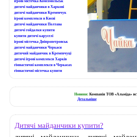
ігрові містечка Комсомольськ
дитячі майданчики в Харкові
дитячі майданчики Кременчук
ігрові комплекси в Києві
дитячі майданчики Полтава
дитячі гойдалки купити
купити дитячі каруселі
ігрові містечка Дніпропетровськ
дитячі майданчики Черкаси
дитячий майданчик в Кременчуці
дитячі ігрові комплекси Харків
гімнастичні комплекси в Черкасах
гімнастичні містечка купити
Новини:
Компанія ТОВ «Альміда» вст
Детальніше
Дитячі майданчики купити?
дитячі майданчики, дитячі майда