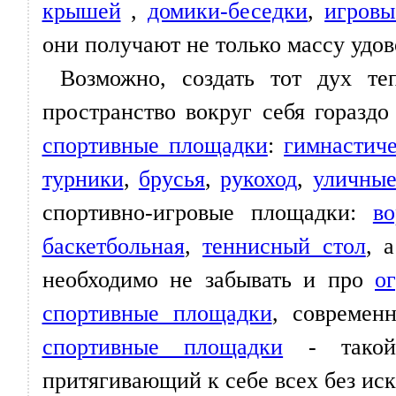
крышей
,
домики-беседки
,
игровы
они получают не только массу удов
Возможно, создать тот дух т
пространство вокруг себя гораздо
спортивные площадки
:
гимнастич
турники
,
брусья
,
рукоход
,
уличные
спортивно-игровые площадки:
в
баскетбольная
,
теннисный стол
, 
необходимо не забывать и про
о
спортивные площадки
, совреме
спортивные площадки
- такой 
притягивающий к себе всех без иск