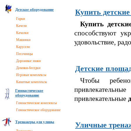
Детское оборудование
Купить детски
Горки
Купить детски
Качели
способствуют ук
Качалки
Машинки
удовольствие, радо
Карусели
Песочницы
Дорожные знаки
Детские площад
Домики-беседки
Игровые комплексы
Чтобы ребен
Канатные комплексы
привлекательны
Гимнастическое
оборудование
привлекательные
Гимнастические комплексы
Гимнастическое оборудование
Тренажеры для улицы
Уличные трена