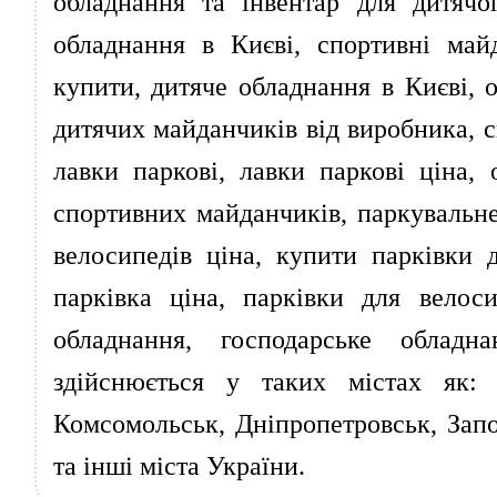
обладнання та інвентар для дитячо
обладнання в Києві, спортивні май
купити, дитяче обладнання в Києві, 
дитячих майданчиків від виробника, с
лавки паркові, лавки паркові ціна,
спортивних майданчиків, паркувальне
велосипедів ціна, купити парківки 
парківка ціна, парківки для велоси
обладнання, господарське обладн
здійснюється у таких містах як: 
Комсомольськ, Дніпропетровськ, Зап
та інші міста України.