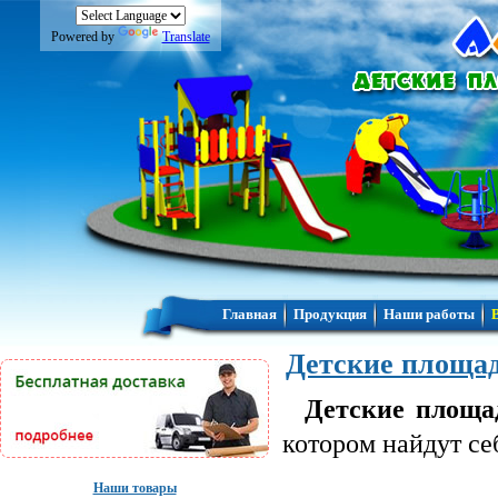
Powered by
Translate
Главная
Продукция
Наши работы
Детские площад
Детские площа
котором найдут себ
Наши товары