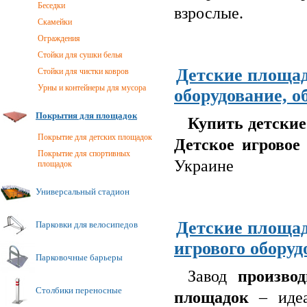
Беседки
взрослые.
Скамейки
Ограждения
Стойки для сушки белья
Детские площад
Стойки для чистки ковров
Урны и контейнеры для мусора
оборудование, о
Покрытия для площадок
Купить детские
Покрытие для детских площадок
Детское игровое
Покрытие для спортивных
Украине
площадок
Универсальный стадион
Детские площад
Парковки для велосипедов
игрового обору
Парковочные барьеры
Завод
производ
Столбики переносные
площадок
– идеа