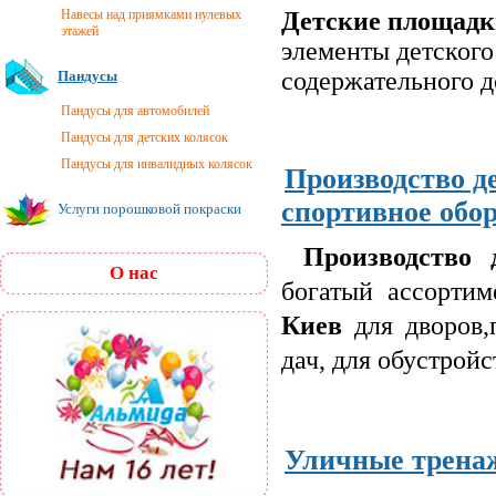
Навесы над приямками нулевых
Детские площад
этажей
элементы детского
содержательного д
Пандусы
Пандусы для автомобилей
Пандусы для детских колясок
Пандусы для инвалидных колясок
Производство д
спортивное обо
Услуги порошковой покраски
Производство 
О нас
богатый ассорти
Киев
для дворов,
дач, для обустрой
Уличные трена