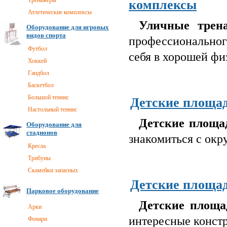
Тренажеры
комплексы
Атлетические комплексы
Уличные трен
Оборудование для игровых
видов спорта
профессиональног
Футбол
себя в хорошей фи
Хоккей
Гандбол
Баскетбол
Большой теннис
Детские площад
Настольный теннис
Детские площа
Оборудование для
стадионов
знакомиться с окр
Кресла
Трибуны
Скамейки запасных
Детские площад
Парковое оборудование
Детские площа
Арки
интересные констру
Фонари