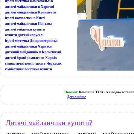
ігрові містечка Комсомольськ
дитячі майданчики в Харкові
дитячі майданчики Кременчук
ігрові комплекси в Києві
дитячі майданчики Полтава
дитячі гойдалки купити
купити дитячі каруселі
ігрові містечка Дніпропетровськ
дитячі майданчики Черкаси
дитячий майданчик в Кременчуці
дитячі ігрові комплекси Харків
гімнастичні комплекси в Черкасах
гімнастичні містечка купити
Новини:
Компанія ТОВ «Альміда» встанов
Детальніше
Дитячі майданчики купити?
дитячі майданчики, дитячі майданчи