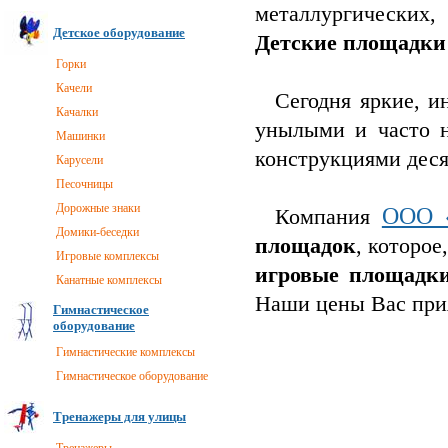
металлургических
Детское оборудование
Детские площадки
Горки
Качели
Сегодня яркие, и
Качалки
унылыми и часто 
Машинки
конструкциями деся
Карусели
Песочницы
Дорожные знаки
ООО 
Компания
Домики-беседки
площадок
, которое
Игровые комплексы
игровые площадк
Канатные комплексы
Наши цены Вас прия
Гимнастическое
оборудование
Гимнастические комплексы
Гимнастическое оборудование
Тренажеры для улицы