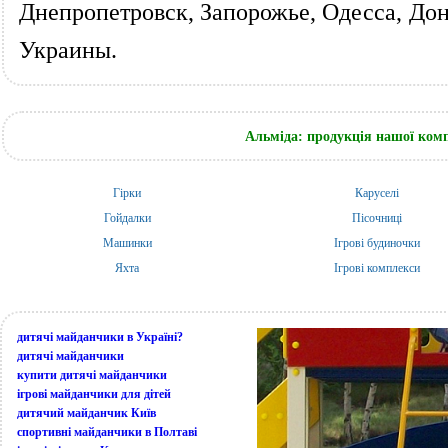
Днепропетровск, Запорожье, Одесса, Дон
Украины.
Альміда: продукція нашої компа
Гірки
Каруселі
Гойдалки
Пісочниці
Машинки
Ігрові будиночки
Яхта
Ігрові комплекси
дитячі майданчики в Україні?
дитячі майданчики
купити дитячі майданчики
ігрові майданчики для дітей
дитячий майданчик Київ
спортивні майданчики в Полтаві