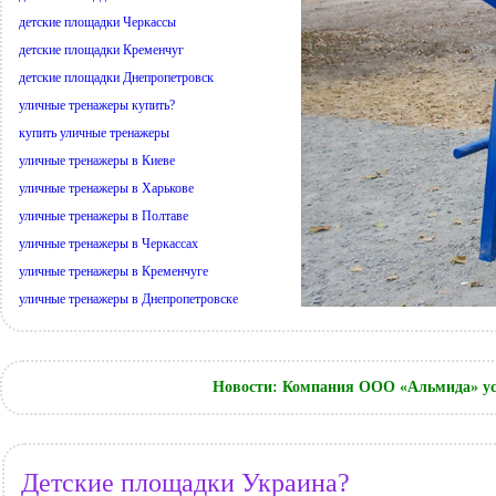
детские площадки Черкассы
детские площадки Кременчуг
детские площадки Днепропетровск
уличные тренажеры купить?
купить уличные тренажеры
уличные тренажеры в Киеве
уличные тренажеры в Харькове
уличные тренажеры в Полтаве
уличные тренажеры в Черкассах
уличные тренажеры в Кременчуге
уличные тренажеры в Днепропетровске
Новости: Компания ООО «Альмида» ус
Детские площадки Украина?