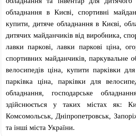
обладнання та інвентар для дитячого
обладнання в Києві, спортивні майда
купити, дитяче обладнання в Києві, об
дитячих майданчиків від виробника, спор
лавки паркові, лавки паркові ціна, о
спортивних майданчиків, паркувальне об
велосипедів ціна, купити парківки для
парківка ціна, парківки для велосипе
обладнання, господарське обладнан
здійснюється у таких містах як: Ки
Комсомольськ, Дніпропетровськ, Запорі
та інші міста України.