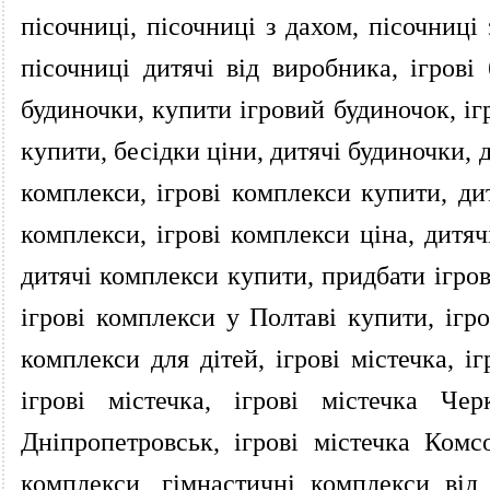
пісочниці, пісочниці з дахом, пісочниці
пісочниці дитячі від виробника, ігрові 
будиночки, купити ігровий будиночок, іг
купити, бесідки ціни, дитячі будиночки, 
комплекси, ігрові комплекси купити, дит
комплекси, ігрові комплекси ціна, дитяч
дитячі комплекси купити, придбати ігров
ігрові комплекси у Полтаві купити, ігро
комплекси для дітей, ігрові містечка, і
ігрові містечка, ігрові містечка Чер
Дніпропетровськ, ігрові містечка Комс
комплекси, гімнастичні комплекси від