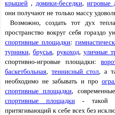
крышей
,
домики-беседки
,
игровые 
они получают не только массу удовол
Возможно, создать тот дух теп
пространство вокруг себя гораздо у
спортивные площадки
:
гимнастичес
турники
,
брусья
,
рукоход
,
уличные т
спортивно-игровые площадки:
воро
баскетбольная
,
теннисный стол
, а 
необходимо не забывать и про
огр
спортивные площадки
, современн
спортивные площадки
- такой дв
притягивающий к себе всех без исклю