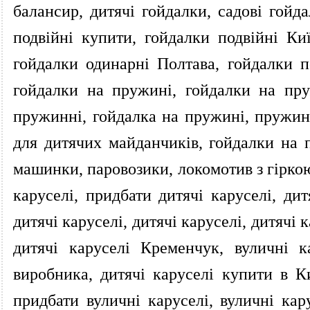
балансир, дитячі гойдалки, садові гойда
подвійні купити, гойдалки подвійні Ки
гойдалки одинарні Полтава, гойдалки п
гойдалки на пружині, гойдалки на пр
пружинні, гойдалка на пружині, пружин
для дитячих майданчиків, гойдалки на 
машинки, паровозики, локомотив з гіркою,
каруселі, придбати дитячі каруселі, дит
дитячі каруселі, дитячі каруселі, дитячі 
дитячі каруселі Кременчук, вуличні к
виробника, дитячі каруселі купити в Ки
придбати вуличні каруселі, вуличні кар