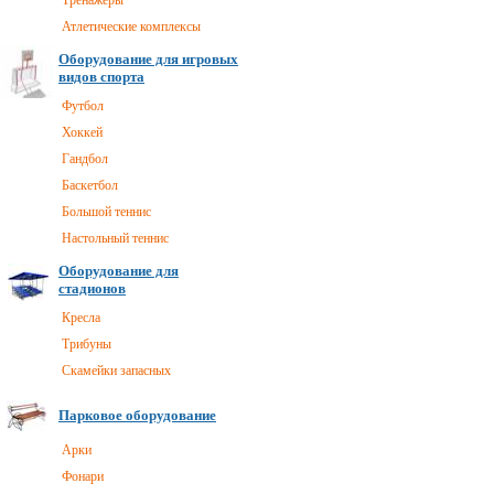
Тренажеры
Атлетические комплексы
Оборудование для игровых
видов спорта
Футбол
Хоккей
Гандбол
Баскетбол
Большой теннис
Настольный теннис
Оборудование для
стадионов
Кресла
Трибуны
Скамейки запасных
Парковое оборудование
Арки
Фонари