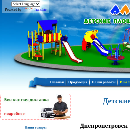
Powered by
Translate
Главная
Продукция
Наши работы
В нал
Детские
Днепропетровск
Наши товары