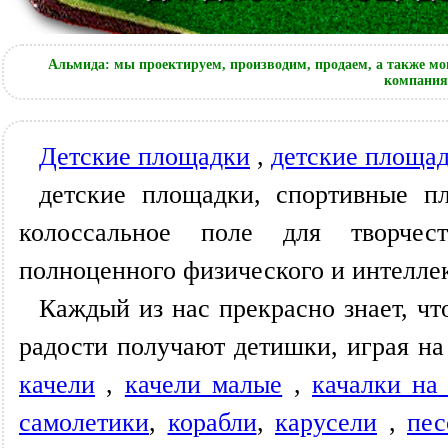
Альмида: мы проектируем, производим, продаем, а также мо
компания 
Детские площадки
,
детские площад
детские площадки, спортивные п
колоссальное поле для творчес
полноценного физического и интеллек
Каждый из нас прекрасно знает, чт
радости получают детишки, играя н
качели
,
качели малые
,
качалки на
самолетики
,
корабли
,
карусели
,
пе