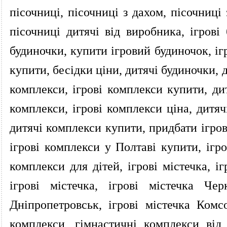
пісочниці, пісочниці з дахом, пісочниці
пісочниці дитячі від виробника, ігрові 
будиночки, купити ігровий будиночок, іг
купити, бесідки ціни, дитячі будиночки, 
комплекси, ігрові комплекси купити, дит
комплекси, ігрові комплекси ціна, дитяч
дитячі комплекси купити, придбати ігров
ігрові комплекси у Полтаві купити, ігро
комплекси для дітей, ігрові містечка, і
ігрові містечка, ігрові містечка Чер
Дніпропетровськ, ігрові містечка Комс
комплекси, гімнастичні комплекси від