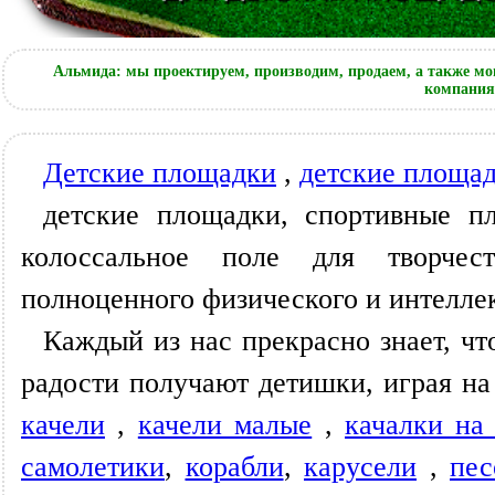
Альмида: мы проектируем, производим, продаем, а также мо
компания 
Детские площадки
,
детские площад
детские площадки, спортивные п
колоссальное поле для творчес
полноценного физического и интеллек
Каждый из нас прекрасно знает, чт
радости получают детишки, играя н
качели
,
качели малые
,
качалки на
самолетики
,
корабли
,
карусели
,
пе