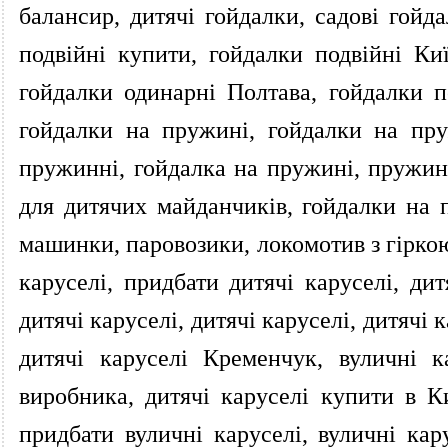
балансир, дитячі гойдалки, садові гойда
подвійні купити, гойдалки подвійні Ки
гойдалки одинарні Полтава, гойдалки п
гойдалки на пружині, гойдалки на пр
пружинні, гойдалка на пружині, пружин
для дитячих майданчиків, гойдалки на 
машинки, паровозики, локомотив з гіркою,
каруселі, придбати дитячі каруселі, дит
дитячі каруселі, дитячі каруселі, дитячі 
дитячі каруселі Кременчук, вуличні к
виробника, дитячі каруселі купити в Ки
придбати вуличні каруселі, вуличні кар