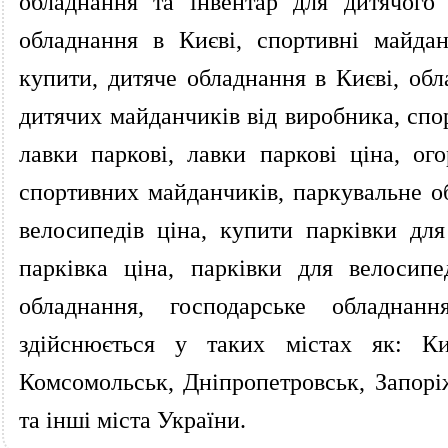
обладнання та інвентар для дитячого
обладнання в Києві, спортивні майда
купити, дитяче обладнання в Києві, об
дитячих майданчиків від виробника, спор
лавки паркові, лавки паркові ціна, о
спортивних майданчиків, паркувальне об
велосипедів ціна, купити парківки для
парківка ціна, парківки для велосипе
обладнання, господарське обладнан
здійснюється у таких містах як: Ки
Комсомольськ, Дніпропетровськ, Запорі
та інші міста України.