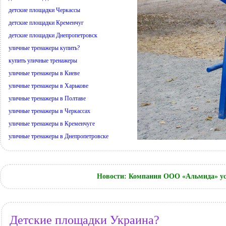
детские площадки Черкассы
детские площадки Кременчуг
детские площадки Днепропетровск
уличные тренажеры купить?
купить уличные тренажеры
уличные тренажеры в Киеве
уличные тренажеры в Харькове
уличные тренажеры в Полтаве
уличные тренажеры в Черкассах
уличные тренажеры в Кременчуге
уличные тренажеры в Днепропетровске
Новости: Компания ООО «Альмида» ус
Детские площадки Украина?