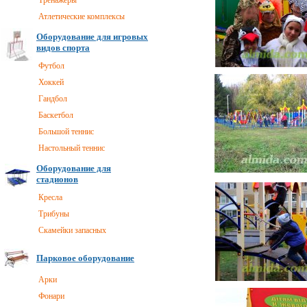
Тренажеры
Атлетические комплексы
Оборудование для игровых
видов спорта
Футбол
Хоккей
Гандбол
Баскетбол
Большой теннис
Настольный теннис
Оборудование для
стадионов
Кресла
Трибуны
Скамейки запасных
Парковое оборудование
Арки
Фонари