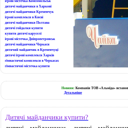
ігрові містечка Комсомольськ
дитячі майданчики в Харкові
дитячі майданчики Кременчук
ігрові комплекси в Києві
дитячі майданчики Полтава
дитячі гойдалки купити
купити дитячі каруселі
ігрові містечка Дніпропетровськ
дитячі майданчики Черкаси
дитячий майданчик в Кременчуці
дитячі ігрові комплекси Харків
гімнастичні комплекси в Черкасах
гімнастичні містечка купити
Новини:
Компанія ТОВ «Альміда» встанов
Детальніше
Дитячі майданчики купити?
дитячі майданчики, дитячі майданчи