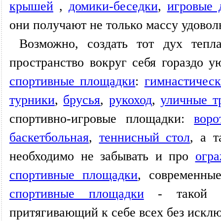
крышей
,
домики-беседки
,
игровые 
они получают не только массу удовол
Возможно, создать тот дух теп
пространство вокруг себя гораздо у
спортивные площадки
:
гимнастичес
турники
,
брусья
,
рукоход
,
уличные т
спортивно-игровые площадки:
воро
баскетбольная
,
теннисный стол
, а 
необходимо не забывать и про
огр
спортивные площадки
, современн
спортивные площадки
- такой дв
притягивающий к себе всех без исклю