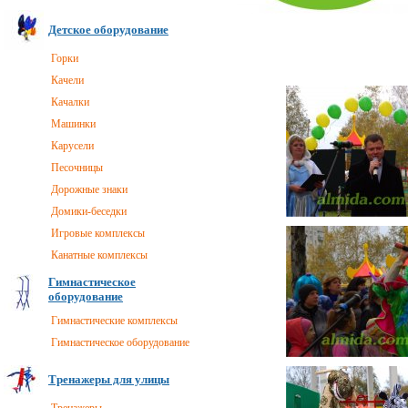
Детское оборудование
Горки
Качели
Качалки
Машинки
Карусели
Песочницы
Дорожные знаки
Домики-беседки
Игровые комплексы
Канатные комплексы
Гимнастическое
оборудование
Гимнастические комплексы
Гимнастическое оборудование
Тренажеры для улицы