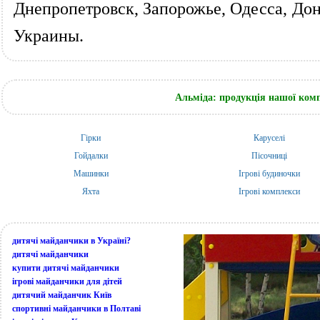
Днепропетровск, Запорожье, Одесса, Дон
Украины.
Альміда: продукція нашої компа
Гірки
Каруселі
Гойдалки
Пісочниці
Машинки
Ігрові будиночки
Яхта
Ігрові комплекси
дитячі майданчики в Україні?
дитячі майданчики
купити дитячі майданчики
ігрові майданчики для дітей
дитячий майданчик Київ
спортивні майданчики в Полтаві